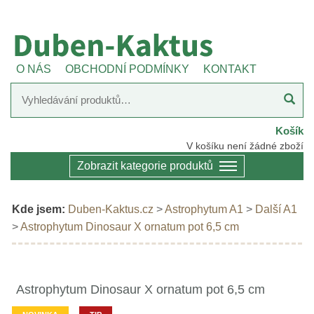
O NÁS
OBCHODNÍ PODMÍNKY
KONTAKT
Košík
V košíku není žádné zboží
Zobrazit kategorie produktů
Kde jsem:
Duben-Kaktus.cz
>
Astrophytum A1
>
Další A1
>
Astrophytum Dinosaur X ornatum pot 6,5 cm
Astrophytum Dinosaur X ornatum pot 6,5 cm