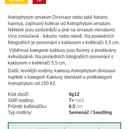
NOVINKA
TIP
Astrophytum ornatum Dinosaur nebo také fukurio
hannya, zajímavý kultivar od Astrophytum ornatum.
Některé jsou vzrůstnější a jiné na ornatum miniaturní.
Více zvrásčené - fukurio, nebo méně. Na posledních
fotografiích je porovnání s kaktusem v květináči 5,5 cm.
Výběrová kategorie kaktusy jsou foceny a prodávány
individuálně. Na posledních fotografiích porovnání s
kaktusem v květináči 5,5 cm.
Další, levnější rostliny, kaktusy Astrophytum dinosaur
najdete v kategorii Kaktusy standard a podkategorii
Astrophytum od 150 Kč.
Kód zboží:
9g12
Stáří rostliny:
7+
roků
Průměr květináčku:
6,5
cm
Typ rostliny:
Semenáč / Seedling