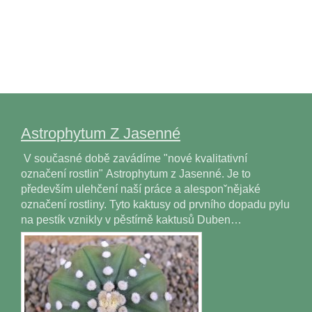
Astrophytum Z Jasenné
V současné době zavádíme "nové kvalitativní
označení rostlin" Astrophytum z Jasenné. Je to
především ulehčení naší práce a alesponˇnějaké
označení rostliny. Tyto kaktusy od prvního dopadu pylu
na pestík vznikly v pěstírně kaktusů Duben…