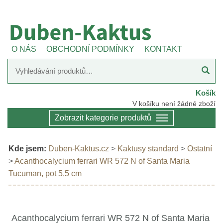
O NÁS
OBCHODNÍ PODMÍNKY
KONTAKT
Košík
V košíku není žádné zboží
Zobrazit kategorie produktů
Kde jsem:
Duben-Kaktus.cz
>
Kaktusy standard
>
Ostatní
>
Acanthocalycium ferrari WR 572 N of Santa Maria
Tucuman, pot 5,5 cm
Acanthocalycium ferrari WR 572 N of Santa Maria