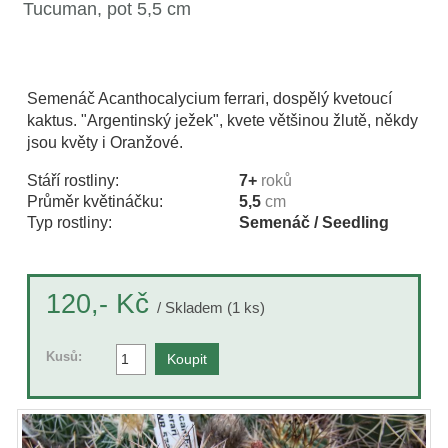
Tucuman, pot 5,5 cm
Semenáč Acanthocalycium ferrari, dospělý kvetoucí
kaktus. "Argentinský ježek", kvete většinou žlutě, někdy
jsou květy i Oranžové.
Stáří rostliny:
7+
roků
Průměr květináčku:
5,5
cm
Typ rostliny:
Semenáč / Seedling
Kč
120,-
/ Skladem (1 ks)
Kusů: