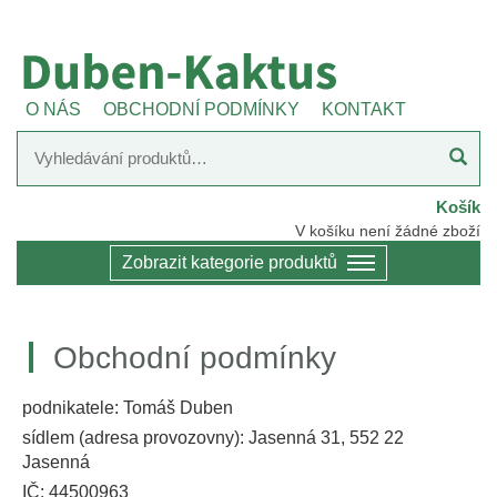
O NÁS
OBCHODNÍ PODMÍNKY
KONTAKT
Košík
V košíku není žádné zboží
Zobrazit kategorie produktů
Obchodní podmínky
podnikatele: Tomáš Duben
sídlem (adresa provozovny): Jasenná 31, 552 22
Jasenná
IČ: 44500963