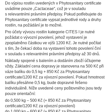
Do výpisu rostlin uvedených v Phytosanitary certificate
uvádíme pouze „Cactaceae“, což je v souladu
s relevantními právními předpisy. Pokud potřebujete do
Phytosanitary certificate vypsat jednotlivé rody a druhy
rostlin, na požádání je to možné.
Pro účely vývozu rostlin kategorie CITES I je nutné
požádat o vývozní povolení, jehož vystavení je
zpoplatněno částkou ve výši 1200 Kč. Je nutné počítat
s tím, že čekací doba na vystavení tohoto povolení činí
v souladu s relevantními právními předpisy až 30 dnů.
Náklady spojené s balením a dodáním zboží účtujeme
vždy. Základní cena dopravy je stanovena na 500 Kč při
váze balíku do 0,5 kg + 850 Kč za Phytosanitary
certificate/1200 Kč za vývozní povolení. Pokud hmotnost
balíku přesáhne 0,5 kg, bude dopravné řešeno
individuálně. Níže uvedené ceny poštovného jsou tedy
pouze orientační:
do 0,500 kg – 500 Kč (+ 850 Kč za Phytosanitary
certificate/1200 Kč za vývozní povolení)
do 1,000 kg – 600 Kč (+ 850 Kč za Phytosanitary