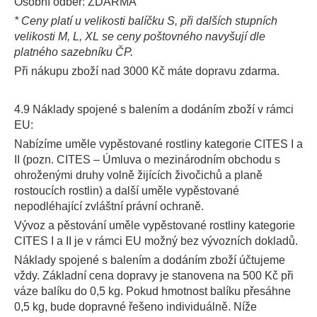
Osobní odběr: ZDARMA
* Ceny platí u velikosti balíčku S, při dalších stupních
velikosti M, L, XL se ceny poštovného navyšují dle
platného sazebníku ČP.
Při nákupu zboží nad 3000 Kč máte dopravu zdarma.
4.9 Náklady spojené s balením a dodáním zboží v rámci
EU:
Nabízíme uměle vypěstované rostliny kategorie CITES I a
II (pozn. CITES – Úmluva o mezinárodním obchodu s
ohroženými druhy volně žijících živočichů a planě
rostoucích rostlin) a další uměle vypěstované
nepodléhající zvláštní právní ochraně.
Vývoz a pěstování uměle vypěstované rostliny kategorie
CITES I a II je v rámci EU možný bez vývozních dokladů.
Náklady spojené s balením a dodáním zboží účtujeme
vždy. Základní cena dopravy je stanovena na 500 Kč při
váze balíku do 0,5 kg. Pokud hmotnost balíku přesáhne
0,5 kg, bude dopravné řešeno individuálně. Níže