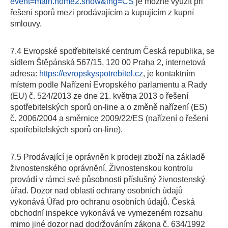
event=main.home2.show&lng=CS
je možné využít při
řešení sporů mezi prodávajícím a kupujícím z kupní
smlouvy.
7.4 Evropské spotřebitelské centrum Česká republika, se
sídlem Štěpánská 567/15, 120 00 Praha 2, internetová
adresa:
https://evropskyspotrebitel.cz
, je kontaktním
místem podle Nařízení Evropského parlamentu a Rady
(EU) č. 524/2013 ze dne 21. května 2013 o řešení
spotřebitelských sporů on-line a o změně nařízení (ES)
č. 2006/2004 a směrnice 2009/22/ES (nařízení o řešení
spotřebitelských sporů on-line).
7.5 Prodávající je oprávněn k prodeji zboží na základě
živnostenského oprávnění. Živnostenskou kontrolu
provádí v rámci své působnosti příslušný živnostenský
úřad. Dozor nad oblastí ochrany osobních údajů
vykonává Úřad pro ochranu osobních údajů. Česká
obchodní inspekce vykonává ve vymezeném rozsahu
mimo jiné dozor nad dodržováním zákona č. 634/1992