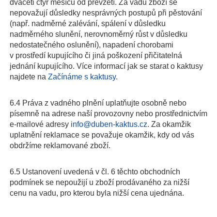
dvaceti čtyř měsíců od převzetí. Za vadu zboží se
nepovažují důsledky nesprávných postupů při pěstování
(např. nadměrné zalévání, spálení v důsledku
nadměrného slunění, nerovnoměrný růst v důsledku
nedostatečného oslunění), napadení chorobami
v prostředí kupujícího či jiná poškození přičitatelná
jednání kupujícího. Více informací jak se starat o kaktusy
najdete na
Začínáme s kaktusy
.
6.4 Práva z vadného plnění uplatňujte osobně nebo
písemně na adrese naší provozovny nebo prostřednictvím
e-mailové adresy
info@duben-kaktus.cz
. Za okamžik
uplatnění reklamace se považuje okamžik, kdy od vás
obdržíme reklamované zboží.
6.5 Ustanovení uvedená v čl. 6 těchto obchodních
podmínek se nepoužijí u zboží prodávaného za nižší
cenu na vadu, pro kterou byla nižší cena ujednána.