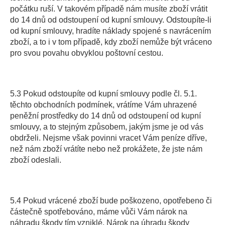
počátku ruší. V takovém případě nám musíte zboží vrátit
do 14 dnů od odstoupení od kupní smlouvy. Odstoupíte-li
od kupní smlouvy, hradíte náklady spojené s navrácením
zboží, a to i v tom případě, kdy zboží nemůže být vráceno
pro svou povahu obvyklou poštovní cestou.
5.3 Pokud odstoupíte od kupní smlouvy podle čl. 5.1.
těchto obchodních podmínek, vrátíme Vám uhrazené
peněžní prostředky do 14 dnů od odstoupení od kupní
smlouvy, a to stejným způsobem, jakým jsme je od vás
obdrželi. Nejsme však povinni vracet Vám peníze dříve,
než nám zboží vrátíte nebo než prokážete, že jste nám
zboží odeslali.
5.4 Pokud vrácené zboží bude poškozeno, opotřebeno či
částečně spotřebováno, máme vůči Vám nárok na
náhradu škody tím vzniklé. Nárok na úhradu škody