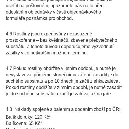
ušetřit na poštovném, upozorněte nás na to před
odesláním objednávky v části objednávkového
formuláře poznámka pro obchod.
4.6 Rostliny jsou expedovány nezasazené,
prostokořenné – bez květináčů, zbavené přebytečného
substrátu. Z tohoto důvodu doporučujeme vyzvednutí
zásilky v co nejkratším možném termínu.
4.7 Pokud rostliny obdržíte v letním období, je nutné je
nevystavovat přímému slunečnímu záření, zasadit je do
suchého substrátu a po 10 dnech je začít zlehka zalévat.
Pokud rostliny obdržíte v zimním období, je nutné zasadit
je do suchého substrátu a začít je zalévat až na jaře.
4.8 Náklady spojené s balením a dodáním zboží po ČR:
Balík do ruky: 120 Kč*
Balíkovna: 65 Kč*