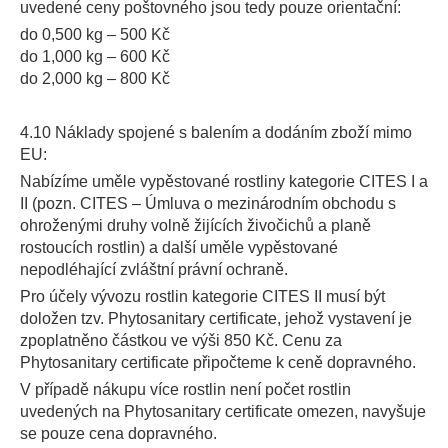
uvedené ceny poštovného jsou tedy pouze orientační:
do 0,500 kg – 500 Kč
do 1,000 kg – 600 Kč
do 2,000 kg – 800 Kč
4.10 Náklady spojené s balením a dodáním zboží mimo
EU:
Nabízíme uměle vypěstované rostliny kategorie CITES I a
II (pozn. CITES – Úmluva o mezinárodním obchodu s
ohroženými druhy volně žijících živočichů a planě
rostoucích rostlin) a další uměle vypěstované
nepodléhající zvláštní právní ochraně.
Pro účely vývozu rostlin kategorie CITES II musí být
doložen tzv. Phytosanitary certificate, jehož vystavení je
zpoplatněno částkou ve výši 850 Kč. Cenu za
Phytosanitary certificate připočteme k ceně dopravného.
V případě nákupu více rostlin není počet rostlin
uvedených na Phytosanitary certificate omezen, navyšuje
se pouze cena dopravného.