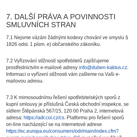
7. DALŠÍ PRÁVA A POVINNOSTI
SMLUVNÍCH STRAN
7.1 Nejsme vázáni žádnými kodexy chování ve smyslu §
1826 odst. 1 písm. e) občanského zákoníku.
7.2 Vyřizování stížností spotřebitelů zajišťujeme
prostřednictvím e-mailové adresy
info@duben-kaktus.cz
.
Informaci o vyřízení stížnosti vám zašleme na Vaši e-
mailovou adresu.
7.3 K mimosoudnímu řešení spotřebitelských sporů z
kupní smlouvy je příslušná Česká obchodní inspekce, se
sídlem Štěpánská 567/15, 120 00 Praha 2, internetová
adresa:
https://adr.coi.cz/cs
. Platformu pro řešení sporů
on-line nacházející se na internetové adrese
https://ec.europa.eu/consumers/odr/main/index.cfm?