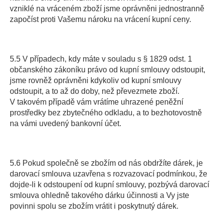
vzniklé na vráceném zboží jsme oprávněni jednostranně
započíst proti Vašemu nároku na vrácení kupní ceny.
5.5 V případech, kdy máte v souladu s § 1829 odst. 1
občanského zákoníku právo od kupní smlouvy odstoupit,
jsme rovněž oprávněni kdykoliv od kupní smlouvy
odstoupit, a to až do doby, než převezmete zboží.
V takovém případě vám vrátíme uhrazené peněžní
prostředky bez zbytečného odkladu, a to bezhotovostně
na vámi uvedený bankovní účet.
5.6 Pokud společně se zbožím od nás obdržíte dárek, je
darovací smlouva uzavřena s rozvazovací podmínkou, že
dojde-li k odstoupení od kupní smlouvy, pozbývá darovací
smlouva ohledně takového dárku účinnosti a Vy jste
povinni spolu se zbožím vrátit i poskytnutý dárek.