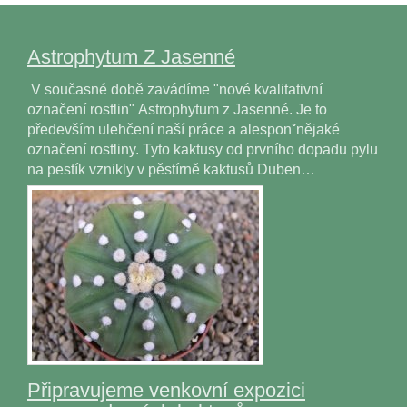
Astrophytum Z Jasenné
V současné době zavádíme "nové kvalitativní
označení rostlin" Astrophytum z Jasenné. Je to
především ulehčení naší práce a alesponˇnějaké
označení rostliny. Tyto kaktusy od prvního dopadu pylu
na pestík vznikly v pěstírně kaktusů Duben…
Připravujeme venkovní expozici