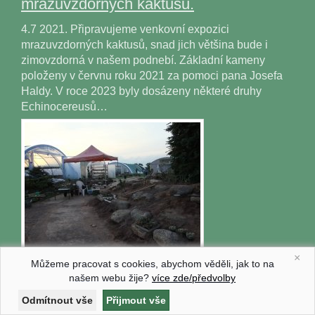
mrazuvzdorných kaktusů.
4.7 2021. Připravujeme venkovní expozici
mrazuvzdorných kaktusů, snad jich většina bude i
zimovzdorná v našem podnebí. Základní kameny
položeny v červnu roku 2021 za pomoci pana Josefa
Haldy. V roce 2023 byly dosázeny některé druhy
Echinocereusů…
×
Můžeme pracovat s cookies, abychom věděli, jak to na
našem webu žije?
více zde/předvolby
Zobrazit všechny novinky z Duben-Kaktus.cz