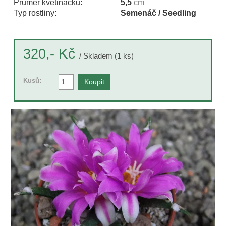
Průměr květináčku:
5,5
cm
Typ rostliny:
Semenáč / Seedling
Kč
320,-
/ Skladem (1 ks)
Kusů: