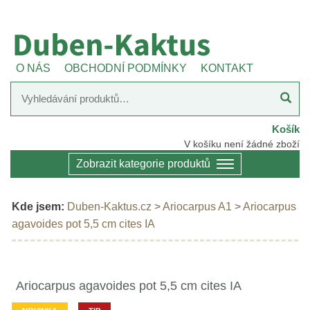
O NÁS
OBCHODNÍ PODMÍNKY
KONTAKT
Košík
V košíku není žádné zboží
Zobrazit kategorie produktů
Kde jsem:
Duben-Kaktus.cz
>
Ariocarpus A1
>
Ariocarpus
agavoides pot 5,5 cm cites IA
Ariocarpus agavoides pot 5,5 cm cites IA