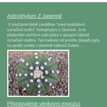
Astrophytum Z Jasenné
V současné době zavádíme "nové kvalitativní
označení rostlin" Astrophytum z Jasenné. Je to
především ulehčení naší práce a alesponˇnějaké
označení rostliny. Tyto kaktusy od prvního dopadu pylu
na pestík vznikly v pěstírně kaktusů Duben…
Připravujeme venkovní expozici