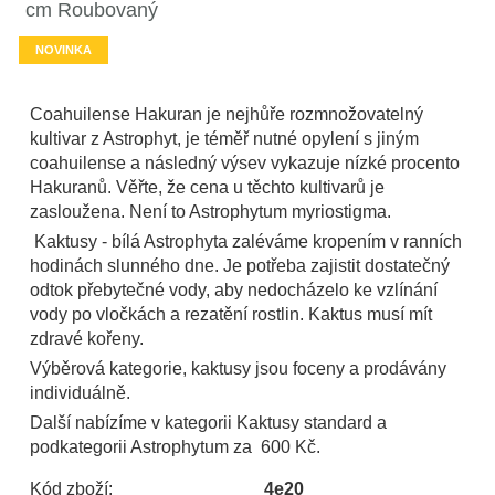
cm Roubovaný
NOVINKA
Coahuilense Hakuran je nejhůře rozmnožovatelný
kultivar z Astrophyt, je téměř nutné opylení s jiným
coahuilense a následný výsev vykazuje nízké procento
Hakuranů. Věřte, že cena u těchto kultivarů je
zasloužena. Není to Astrophytum myriostigma.
Kaktusy - bílá Astrophyta zaléváme kropením v ranních
hodinách slunného dne. Je potřeba zajistit dostatečný
odtok přebytečné vody, aby nedocházelo ke vzlínání
vody po vločkách a rezatění rostlin. Kaktus musí mít
zdravé kořeny.
Výběrová kategorie, kaktusy jsou foceny a prodávány
individuálně.
Další nabízíme v kategorii Kaktusy standard a
podkategorii Astrophytum za 600 Kč.
Kód zboží:
4e20