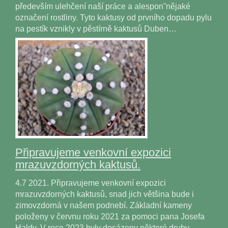
především ulehčení naší práce a alesponˇnějaké
označení rostliny. Tyto kaktusy od prvního dopadu pylu
na pestík vznikly v pěstírně kaktusů Duben…
Připravujeme venkovní expozici
mrazuvzdorných kaktusů.
4.7 2021. Připravujeme venkovní expozici
mrazuvzdorných kaktusů, snad jich většina bude i
zimovzdorná v našem podnebí. Základní kameny
položeny v červnu roku 2021 za pomoci pana Josefa
Haldy. V roce 2023 byly dosázeny některé druhy