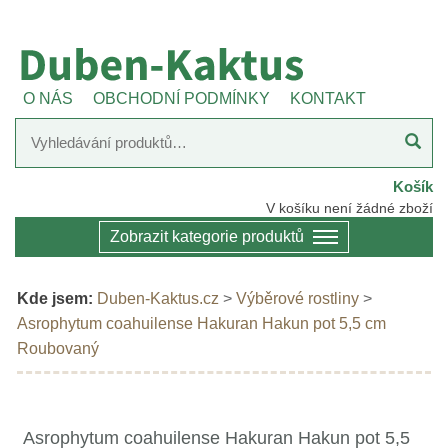
O NÁS
OBCHODNÍ PODMÍNKY
KONTAKT
Košík
V košíku není žádné zboží
Zobrazit kategorie produktů
Kde jsem:
Duben-Kaktus.cz
>
Výběrové rostliny
>
Asrophytum coahuilense Hakuran Hakun pot 5,5 cm
Roubovaný
Asrophytum coahuilense Hakuran Hakun pot 5,5