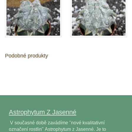
Podobné produkty
Astrophytum Z Jasenné
V současné době zavádíme "nové kvalitativní
označení rostlin" Astrophytum z Jasenné. Je to