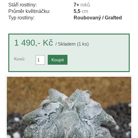
Stáří rostliny:
7+
roků
Průměr květináčku:
5,5
cm
Typ rostliny:
Roubovaný / Grafted
Kč
1 490,-
/ Skladem (1 ks)
Kusů: