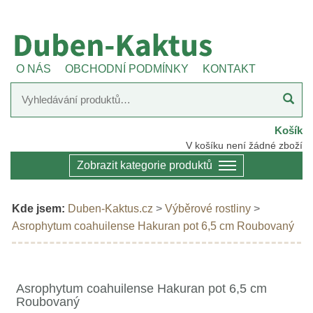
O NÁS
OBCHODNÍ PODMÍNKY
KONTAKT
Košík
V košíku není žádné zboží
Zobrazit kategorie produktů
Kde jsem:
Duben-Kaktus.cz
>
Výběrové rostliny
>
Asrophytum coahuilense Hakuran pot 6,5 cm Roubovaný
Asrophytum coahuilense Hakuran pot 6,5 cm
Roubovaný