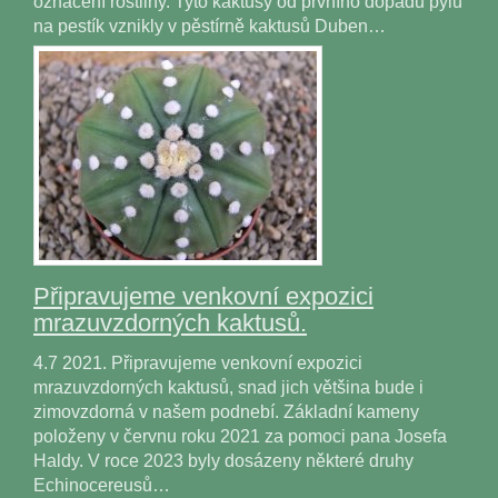
označení rostliny. Tyto kaktusy od prvního dopadu pylu
na pestík vznikly v pěstírně kaktusů Duben…
Připravujeme venkovní expozici
mrazuvzdorných kaktusů.
4.7 2021. Připravujeme venkovní expozici
mrazuvzdorných kaktusů, snad jich většina bude i
zimovzdorná v našem podnebí. Základní kameny
položeny v červnu roku 2021 za pomoci pana Josefa
Haldy. V roce 2023 byly dosázeny některé druhy
Echinocereusů…