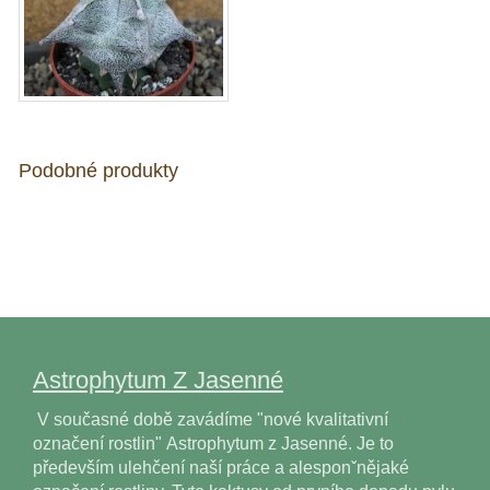
Podobné produkty
Astrophytum Z Jasenné
V současné době zavádíme "nové kvalitativní
označení rostlin" Astrophytum z Jasenné. Je to
především ulehčení naší práce a alesponˇnějaké