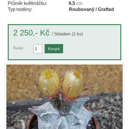
Průměr květináčku:
6,5
cm
Typ rostliny:
Roubovaný / Grafted
Kč
2 250,-
/ Skladem (1 ks)
Kusů: