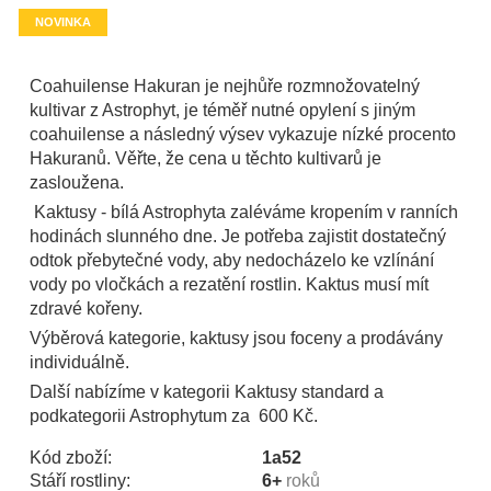
NOVINKA
Coahuilense Hakuran je nejhůře rozmnožovatelný
kultivar z Astrophyt, je téměř nutné opylení s jiným
coahuilense a následný výsev vykazuje nízké procento
Hakuranů. Věřte, že cena u těchto kultivarů je
zasloužena.
Kaktusy - bílá Astrophyta zaléváme kropením v ranních
hodinách slunného dne. Je potřeba zajistit dostatečný
odtok přebytečné vody, aby nedocházelo ke vzlínání
vody po vločkách a rezatění rostlin. Kaktus musí mít
zdravé kořeny.
Výběrová kategorie, kaktusy jsou foceny a prodávány
individuálně.
Další nabízíme v kategorii Kaktusy standard a
podkategorii Astrophytum za 600 Kč.
Kód zboží:
1a52
Stáří rostliny:
6+
roků