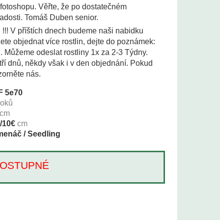
 fotoshopu. Věřte, že po dostatečném
adosti. Tomáš Duben senior.
i !!! V příštích dnech budeme naši nabidku
te objednat více rostlin, dejte do poznámek:
i. Můžeme odeslat rostliny 1x za 2-3 Týdny.
tří dnů, někdy však i v den objednání. Pokud
zorněte nás.
F 5e70
roků
cm
/10€
cm
enáč / Seedling
Í DOSTUPNÉ