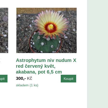
X
Astrophytum niv nudum X
red červený květ,
akabana, pot 6,5 cm
300,-
Kč
skladem (1 ks)