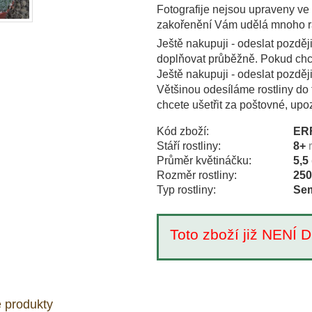
Fotografije nejsou upraveny ve
zakořenění Vám udělá mnoho r
Ještě nakupuji - odeslat pozděj
doplňovat průběžně. Pokud chce
Ještě nakupuji - odeslat pozděj
Většinou odesíláme rostliny do 
chcete ušetřit za poštovné, upo
Kód zboží:
ER
Stáří rostliny:
8+
Průměr květináčku:
5,5
Rozměr rostliny:
250
Typ rostliny:
Sem
Toto zboží již NEN
 produkty