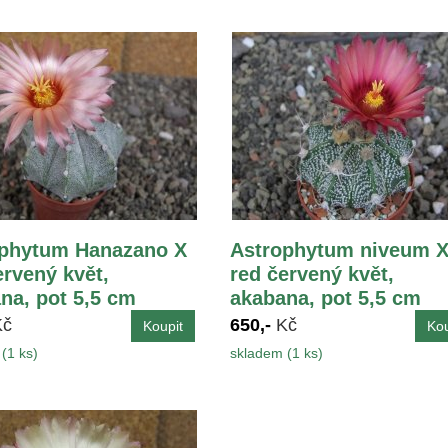
phytum Hanazano X
Astrophytum niveum 
ervený květ,
red červený květ,
na, pot 5,5 cm
akabana, pot 5,5 cm
Kč
650,-
Kč
(1 ks)
skladem (1 ks)