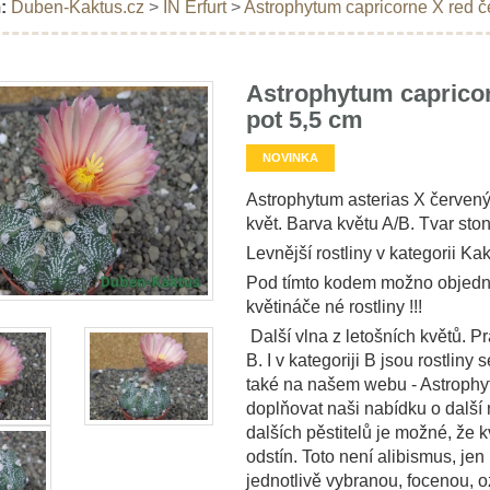
:
Duben-Kaktus.cz
>
IN Erfurt
>
Astrophytum capricorne X red č
Astrophytum capricor
pot 5,5 cm
NOVINKA
Astrophytum asterias X červený 
květ. Barva květu A/B. Tvar sto
Levnější rostliny v kategorii Kak
Pod tímto kodem možno objedna
květináče né rostliny !!!
Další vlna z letošních květů. Pr
B. I v kategoriji B jsou rostliny
také na našem webu - Astrophyt
doplňovat naši nabídku o další r
dalších pěstitelů je možné, že k
odstín. Toto není alibismus, je
jednotlivě vybranou, focenou,