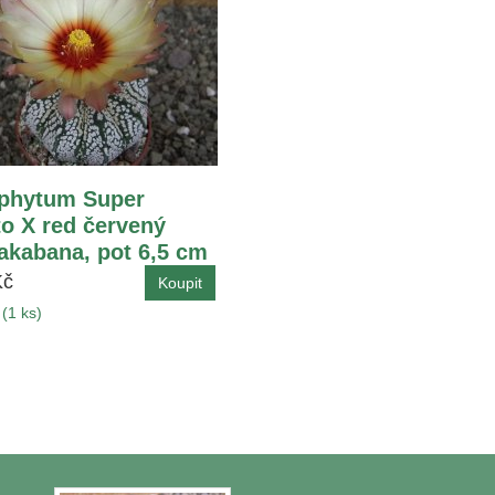
phytum Super
o X red červený
 akabana, pot 6,5 cm
Kč
(1 ks)