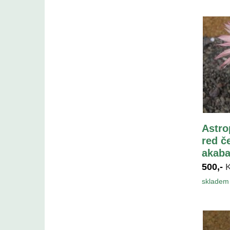
Astro
red č
akaba
500,-
skladem 