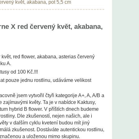
ervený květ, akabana, pot 5,5 cm
ne X red červený květ, akabana,
květ, red flower, akabana, asterias červený
nku A.
tusy od 100 Kč.!!!
t pouze jednu rostlinu, udáváme velikost
acovně jsem vytvořil čtyři kategorije A+, A, A/B a
 se zajímavými květy. Ta je v nabídce Kaktusy,
um hybrid B flower. V příštích dnech budeme
ostliny. Dle zkušeností, nejen našich, ale i
věty v dalším cyklu kvetení budou mít jiný
n málá zkušenost. Dostáváte autentickou rostlinu,
 označenou a uloženou mimo skupinu.