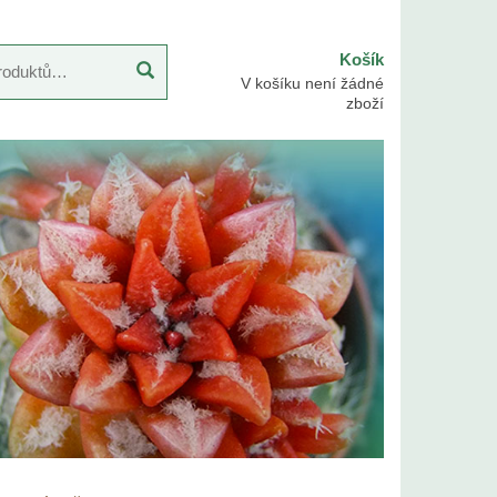
Košík
V košíku není žádné
zboží