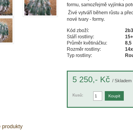
formu, samozřejmě vyjímka potv
Živé vytváří během růstu a pře
nové tvary - formy.
Kód zboží:
2b
Stáří rostliny:
15
Průměr květináčku:
8,5
Rozměr rostliny:
14x
Typ rostliny:
Rou
Kč
5 250,-
/ Skladem 
Kusů:
 produkty