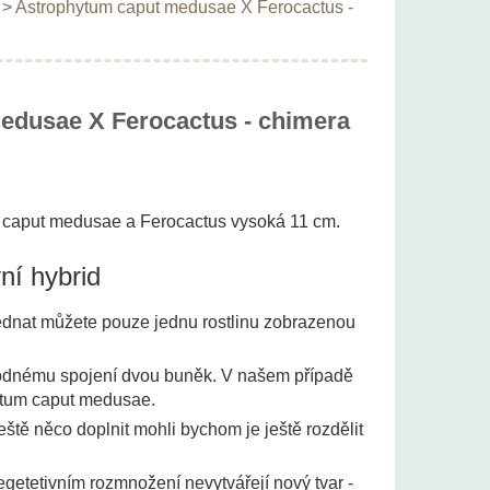
>
Astrophytum caput medusae X Ferocactus -
edusae X Ferocactus - chimera
 caput medusae a Ferocactus vysoká 11 cm.
ní hybrid
jednat můžete pouze jednu rostlinu zobrazenou
dnému spojení dvou buněk. V našem případě
ytum caput medusae.
ště něco doplnit mohli bychom je ještě rozdělit
egetetivním rozmnožení nevytvářejí nový tvar -