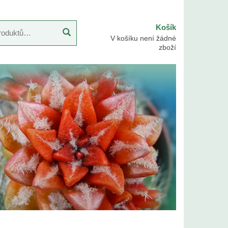
Košík
V košíku není žádné
zboží