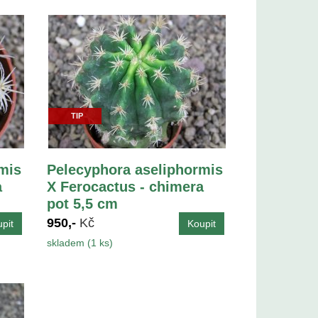
TIP
mis
Pelecyphora aseliphormis
a
X Ferocactus - chimera
pot 5,5 cm
950,-
Kč
skladem (1 ks)