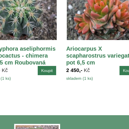
yphora aseliphormis
Ariocarpus X
ocactus - chimera
scapharostrus variega
,5 cm Roubovaná
pot 6,5 cm
-
Kč
2 450,-
Kč
(1 ks)
skladem (1 ks)