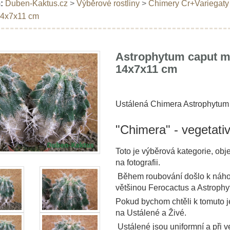
:
Duben-Kaktus.cz
>
Výběrové rostliny
>
Chimery Cr+Variegaty
14x7x11 cm
Astrophytum caput m
14x7x11 cm
Ustálená Chimera Astrophytum
"Chimera" - vegetativ
Toto je výběrová kategorie, ob
na fotografii.
Během roubování došlo k náho
většinou Ferocactus a Astroph
Pokud bychom chtěli k tomuto je
na Ustálené a Živé.
Ustálené jsou uniformní a při v