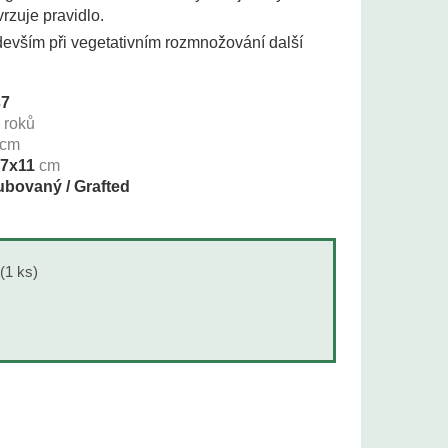
rzuje pravidlo.
devším při vegetativním rozmnožování další
37
+
roků
cm
7x11
cm
bovaný / Grafted
(1 ks)