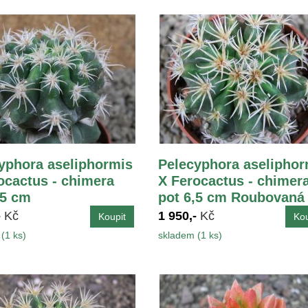
yphora aseliphormis
Pelecyphora aseliphor
ocactus - chimera
X Ferocactus - chimer
,5 cm
pot 6,5 cm Roubovaná
-
Kč
1 950,-
Kč
(1 ks)
skladem (1 ks)