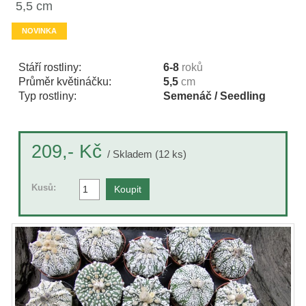
5,5 cm
NOVINKA
Stáří rostliny:
6-8
roků
Průměr květináčku:
5,5
cm
Typ rostliny:
Semenáč / Seedling
Kč
209,-
/ Skladem (12 ks)
Kusů: