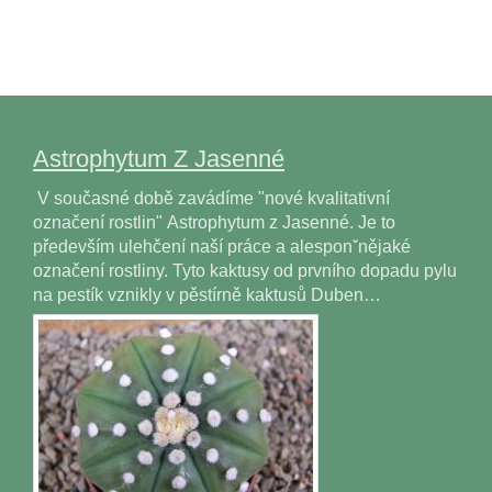
Astrophytum Z Jasenné
V současné době zavádíme "nové kvalitativní
označení rostlin" Astrophytum z Jasenné. Je to
především ulehčení naší práce a alesponˇnějaké
označení rostliny. Tyto kaktusy od prvního dopadu pylu
na pestík vznikly v pěstírně kaktusů Duben…