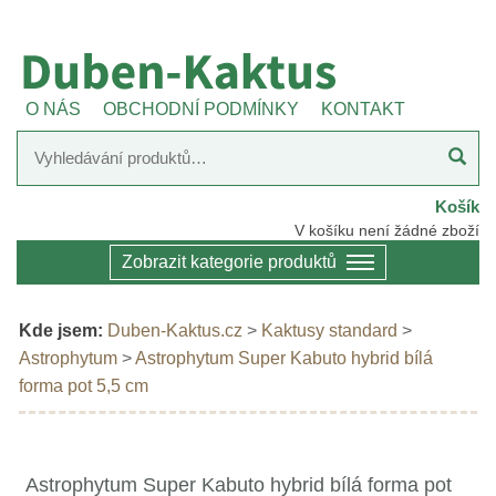
O NÁS
OBCHODNÍ PODMÍNKY
KONTAKT
Košík
V košíku není žádné zboží
Zobrazit kategorie produktů
Kde jsem:
Duben-Kaktus.cz
>
Kaktusy standard
>
Astrophytum
>
Astrophytum Super Kabuto hybrid bílá
forma pot 5,5 cm
Astrophytum Super Kabuto hybrid bílá forma pot