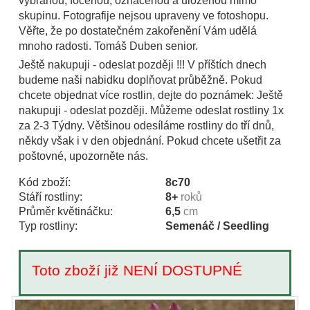
vybranou, focenou, označenou a uloženou mimo
skupinu. Fotografije nejsou upraveny ve fotoshopu.
Věřte, že po dostatečném zakořenění Vám udělá
mnoho radosti. Tomáš Duben senior.
Ještě nakupuji - odeslat později !!! V příštích dnech
budeme naši nabidku doplňovat průběžně. Pokud
chcete objednat více rostlin, dejte do poznámek: Ještě
nakupuji - odeslat později. Můžeme odeslat rostliny 1x
za 2-3 Týdny. Většinou odesíláme rostliny do tří dnů,
někdy však i v den objednání. Pokud chcete ušetřit za
poštovné, upozorněte nás.
Kód zboží:
8c70
Stáří rostliny:
8+
roků
Průměr květináčku:
6,5
cm
Typ rostliny:
Semenáč / Seedling
Toto zboží již NENÍ DOSTUPNÉ