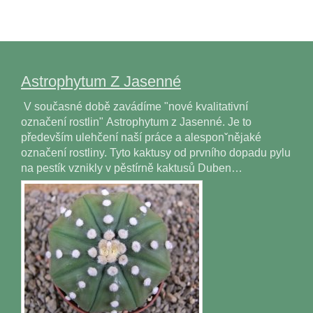
Astrophytum Z Jasenné
V současné době zavádíme "nové kvalitativní
označení rostlin" Astrophytum z Jasenné. Je to
především ulehčení naší práce a alesponˇnějaké
označení rostliny. Tyto kaktusy od prvního dopadu pylu
na pestík vznikly v pěstírně kaktusů Duben…