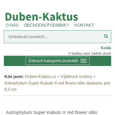
O NÁS
OBCHODNÍ PODMÍNKY
KONTAKT
Košík
V košíku není žádné zboží
Zobrazit kategorie produktů
Kde jsem:
Duben-Kaktus.cz
>
Výběrové rostliny
>
Astrophytum Super Kabuto X red flower oibo akabana, pot
6,5 cm
Astrophytum Super Kabuto X red flower oibo