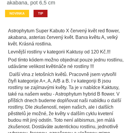
akabana, pot 6,5 cm
NOVINKA
TIP
Astrophytum Super Kabuto X červený květ red flower,
akabana, asterias červený květ. Barva květu A, velký
květ. Krásná rostlina.
Levnější rostliny v kategorii Kaktusy od 120 Kč.!!!
Pod tímto kódem možno objednat pouze jednu rostlinu,
udáváme velikost květináče né rostliny !!!
Další vlna z letošních květů. Pracovně jsem vytvořil
čtyři kategorije A+, A, A/B a B. I v kategoriji B jsou
rostliny se zajímavými květy. Ta je v nabídce Kaktusy,
také na našem webu - Astrophytum hybrid B flower. V
příštích dnech budeme doplňovat naši nabídku o další
rostliny. Dle zkušeností, nejen našich, ale i dalších
pěstitelů je možné, že květy v dalším cyklu kvetení
budou mít jiný odstín. Toto není alibismus, jen málá
zkušenost. Dostáváte autentickou rostlinu, jednotlivě