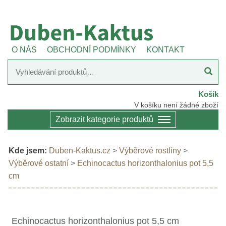
O NÁS
OBCHODNÍ PODMÍNKY
KONTAKT
Košík
V košíku není žádné zboží
Zobrazit kategorie produktů
Kde jsem:
Duben-Kaktus.cz
>
Výběrové rostliny
>
Výběrové ostatní
>
Echinocactus horizonthalonius pot 5,5
cm
Echinocactus horizonthalonius pot 5,5 cm