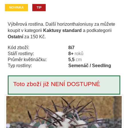
NOVINKA
TIP
Výběrová rostlina. Další horizonthaloniusy za můžete
koupit v kategorii
Kaktusy standard
a podkategorii
Ostatní
za 150 Kč.
Kód zboží:
8i7
Stáří rostliny:
8+
roků
Průměr květináčku:
5,5
cm
Typ rostliny:
Semenáč / Seedling
Toto zboží již NENÍ DOSTUPNÉ