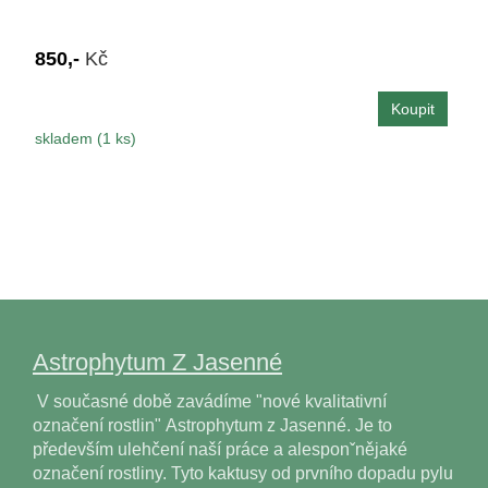
850,-
Kč
skladem (1 ks)
Astrophytum Z Jasenné
V současné době zavádíme "nové kvalitativní
označení rostlin" Astrophytum z Jasenné. Je to
především ulehčení naší práce a alesponˇnějaké
označení rostliny. Tyto kaktusy od prvního dopadu pylu