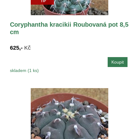
TIP
Coryphantha kracikii Roubovaná pot 8,5
cm
625,-
Kč
skladem (1 ks)