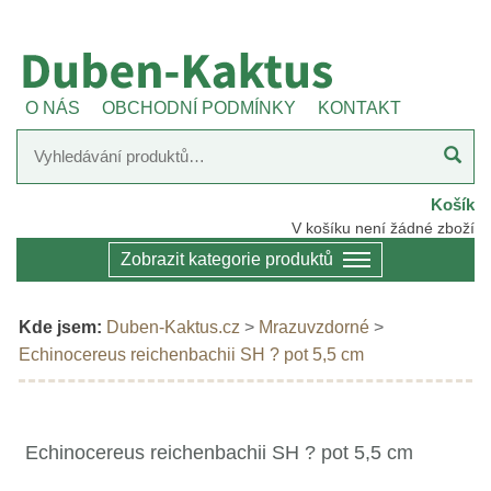
O NÁS
OBCHODNÍ PODMÍNKY
KONTAKT
Košík
V košíku není žádné zboží
Zobrazit kategorie produktů
Kde jsem:
Duben-Kaktus.cz
>
Mrazuvzdorné
>
Echinocereus reichenbachii SH ? pot 5,5 cm
Echinocereus reichenbachii SH ? pot 5,5 cm