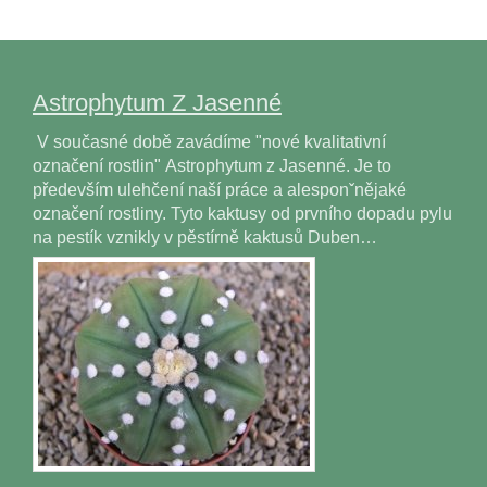
Astrophytum Z Jasenné
V současné době zavádíme "nové kvalitativní
označení rostlin" Astrophytum z Jasenné. Je to
především ulehčení naší práce a alesponˇnějaké
označení rostliny. Tyto kaktusy od prvního dopadu pylu
na pestík vznikly v pěstírně kaktusů Duben…