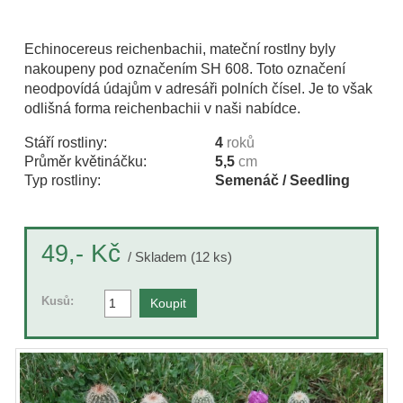
Echinocereus reichenbachii, mateční rostlny byly
nakoupeny pod označením SH 608. Toto označení
neodpovídá údajům v adresáři polních čísel. Je to však
odlišná forma reichenbachii v naši nabídce.
Stáří rostliny:
4
roků
Průměr květináčku:
5,5
cm
Typ rostliny:
Semenáč / Seedling
Kč
49,-
/ Skladem (12 ks)
Kusů: