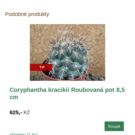
Podobné produkty
TIP
Coryphantha kracikii Roubovaná pot 8,5
cm
625,-
Kč
skladem (1 ks)