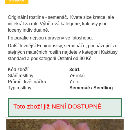
NOVINKA
Originální rostlina - semenáč. Kvete sice krátce, ale
vícekrát za rok. Výběrová kategorie, kaktusy jsou
foceny individuálně.
Fotografie nejsou upraveny ve fotoshopu.
Další levnější Echinopsisy, semenáče, pocházející ze
stejných matečních rostlin najdete v kategorii Kaktusy
standard a podkategorii Ostatní od 80 Kč.
Kód zboží:
3c61
Stáří rostliny:
7+
roků
Průměr květináčku:
7
cm
Typ rostliny:
Semenáč / Seedling
Toto zboží již NENÍ DOSTUPNÉ