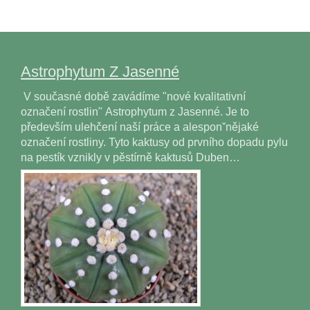
Astrophytum Z Jasenné
V současné době zavádíme "nové kvalitativní
označení rostlin" Astrophytum z Jasenné. Je to
především ulehčení naší práce a alesponˇnějaké
označení rostliny. Tyto kaktusy od prvního dopadu pylu
na pestík vznikly v pěstírně kaktusů Duben…