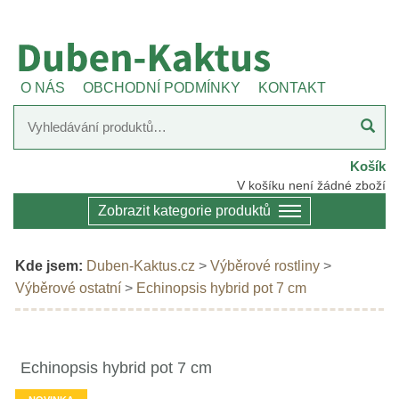
O NÁS
OBCHODNÍ PODMÍNKY
KONTAKT
Košík
V košíku není žádné zboží
Zobrazit kategorie produktů
Kde jsem:
Duben-Kaktus.cz
>
Výběrové rostliny
>
Výběrové ostatní
>
Echinopsis hybrid pot 7 cm
Echinopsis hybrid pot 7 cm