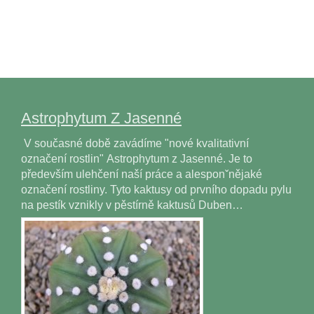
Astrophytum Z Jasenné
V současné době zavádíme "nové kvalitativní
označení rostlin" Astrophytum z Jasenné. Je to
především ulehčení naší práce a alesponˇnějaké
označení rostliny. Tyto kaktusy od prvního dopadu pylu
na pestík vznikly v pěstírně kaktusů Duben…