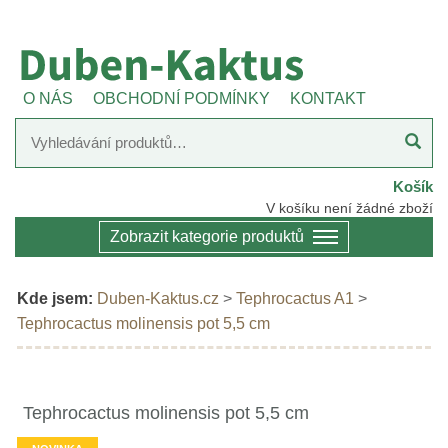
O NÁS
OBCHODNÍ PODMÍNKY
KONTAKT
Košík
V košíku není žádné zboží
Zobrazit kategorie produktů
Kde jsem:
Duben-Kaktus.cz
>
Tephrocactus A1
>
Tephrocactus molinensis pot 5,5 cm
Tephrocactus molinensis pot 5,5 cm