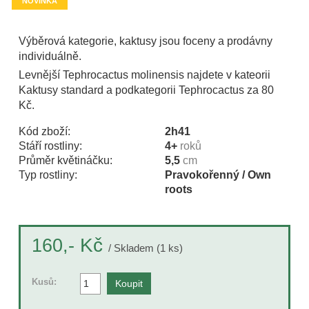
NOVINKA
Výběrová kategorie, kaktusy jsou foceny a prodávny
individuálně.
Levnější Tephrocactus molinensis najdete v kateorii
Kaktusy standard a podkategorii Tephrocactus za 80
Kč.
Kód zboží:
2h41
Stáří rostliny:
4+
roků
Průměr květináčku:
5,5
cm
Typ rostliny:
Pravokořenný / Own
roots
Kč
160,-
/ Skladem (1 ks)
Kusů: