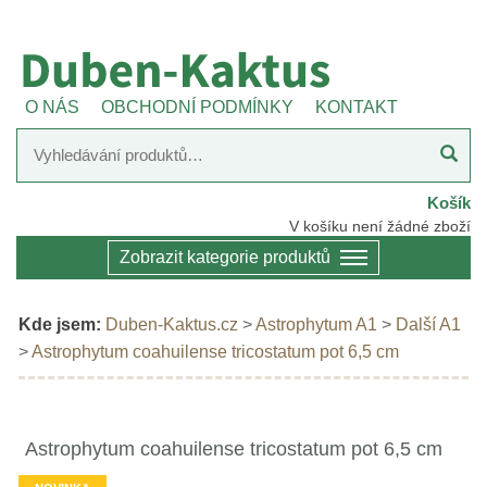
O NÁS
OBCHODNÍ PODMÍNKY
KONTAKT
Košík
V košíku není žádné zboží
Zobrazit kategorie produktů
Kde jsem:
Duben-Kaktus.cz
>
Astrophytum A1
>
Další A1
>
Astrophytum coahuilense tricostatum pot 6,5 cm
Astrophytum coahuilense tricostatum pot 6,5 cm