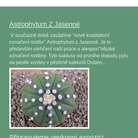
Astrophytum Z Jasenné
V současné době zavádíme "nové kvalitativní
označení rostlin" Astrophytum z Jasenné. Je to
především ulehčení naší práce a alesponˇnějaké
označení rostliny. Tyto kaktusy od prvního dopadu pylu
na pestík vznikly v pěstírně kaktusů Duben…
Připravujeme venkovní expozici