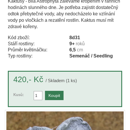
Kaktusy - bílá Astrophyta zaléváme kropením v ranních
hodinách slunného dne. Je potřeba zajistit dostatečný
odtok přebytečné vody, aby nedocházelo ke vzlínání
vody po vločkách a rezatění rostlin. Kaktus musí mít
zdravé kořeny.
Kód zboží:
8d31
Stáří rostliny:
9+
roků
Průměr květináčku:
6,5
cm
Typ rostliny:
Semenáč / Seedling
Kč
420,-
/ Skladem (1 ks)
Kusů: