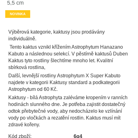
5,5 cm
NOVINKA
Výběrová kategorie, kaktusy jsou prodávány
individuálně.
Tento kaktus vznikl křížením Astrophytum Hanazano
Kabuto a následnou selekcí. V pěstírně kaktusů Duben
Kaktus tyto rostliny šlechtíme mnoho let. Kvalitní
sbírková rostlina,
Další, levnější rostliny Astrophytum X Super Kabuto
najdete v kategorii Kaktusy standard a podkategorii
Astrophytum od 60 Kč.
Kaktusy - bílá Astrophyta zaléváme kropením v ranních
hodinách slunného dne. Je potřeba zajistit dostatečný
odtok přebytečné vody, aby nedocházelo ke vzlínání
vody po vločkách a rezatění rostlin. Kaktus musí mít
zdravé kořeny.
Kód zboží:
6g4