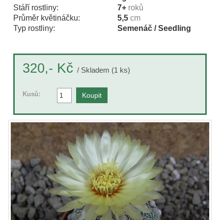
Stáří rostliny:
7+
roků
Průměr květináčku:
5,5
cm
Typ rostliny:
Semenáč / Seedling
Kč
320,-
/ Skladem (1 ks)
Kusů: