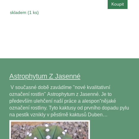
skladem (1 ks)
Astrophytum Z Jasenné
V současné době zavádíme "nové kvalitativní
označení rostlin" Astrophytum z Jasenné. Je to
především ulehčení naší práce a alesponˇnějaké
označení rostliny. Tyto kaktusy od prvního dopadu pylu
na pestík vznikly v pěstírně kaktusů Duben…