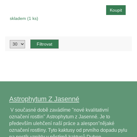
skladem (1 ks)
Astrophytum Z Jasenné
V současné době zavádíme "nové kvalitativní
označení rostlin" Astrophytum z Jasenné. Je to
především ulehčení naší práce a alesponˇnějaké
označení rostliny. Tyto kaktusy od prvního dopadu pylu
na pestík vznikly v pěstírně kaktusů Duben…