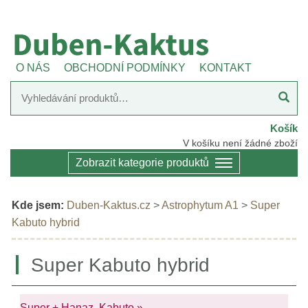
O NÁS
OBCHODNÍ PODMÍNKY
KONTAKT
Košík
V košíku není žádné zboží
Zobrazit kategorie produktů
Kde jsem:
Duben-Kaktus.cz
>
Astrophytum A1
>
Super
Kabuto hybrid
Super Kabuto hybrid
Super + Hanaz. Kabuto »