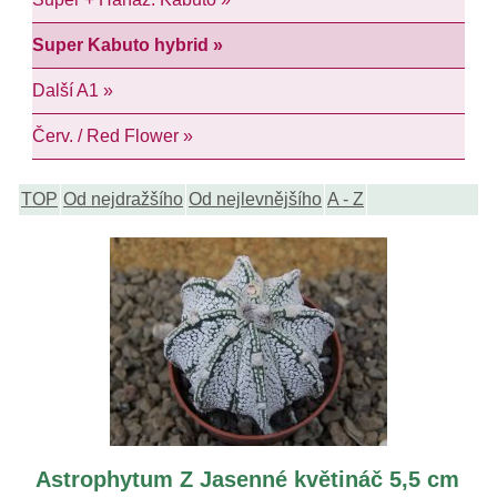
Super Kabuto hybrid »
Další A1 »
Červ. / Red Flower »
TOP
Od nejdražšího
Od nejlevnějšího
A - Z
Astrophytum Z Jasenné květináč 5,5 cm