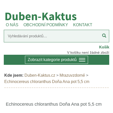
O NÁS
OBCHODNÍ PODMÍNKY
KONTAKT
Košík
V košíku není žádné zboží
Zobrazit kategorie produktů
Kde jsem:
Duben-Kaktus.cz
>
Mrazuvzdorné
>
Echinocereus chloranthus Doňa Ana pot 5,5 cm
Echinocereus chloranthus Doňa Ana pot 5,5 cm