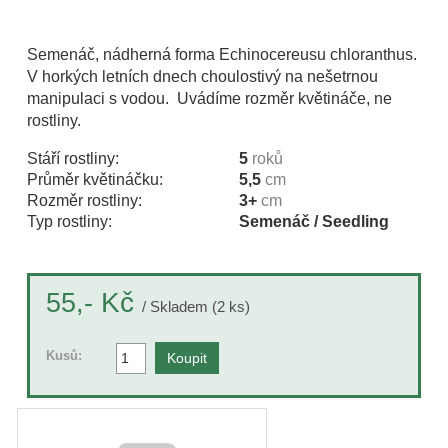
Semenáč, nádherná forma Echinocereusu chloranthus.
V horkých letních dnech choulostivý na nešetrnou
manipulaci s vodou. Uvádíme rozměr květináče, ne
rostliny.
Stáří rostliny:
5
roků
Průměr květináčku:
5,5
cm
Rozměr rostliny:
3+
cm
Typ rostliny:
Semenáč / Seedling
Kč
55,-
/ Skladem (2 ks)
Kusů: