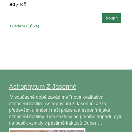
80,-
Kč
skladem (18 ks)
Astrophytum Z Jasenné
V současné době zavádíme "nové kvalitativní
označení rostlin" Astrophytum z Jasenné. Je to
především ulehčení naší práce a alesponˇnějaké
označení rostliny. Tyto kaktusy od prvního dopadu pylu
na pestík vznikly v pěstírně kaktusů Duben…