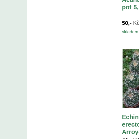
pot 5
50,-
K
skladem 
Echin
erect
Arroy