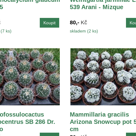
,5
539 Arani - Mizque
č
80,-
Kč
(7 ks)
skladem (2 ks)
ofossulocactus
Mammillaria gracilis
ocentrus SB 286 Dr.
Arizona Snowcup pot 5
o
cm