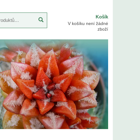
Košík
V košíku není žádné
zboží