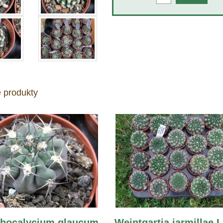
 produkty
hocalycium glaucum
Weintgartia jarmillae 