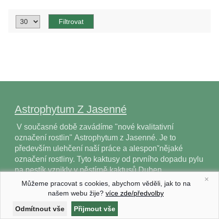
Astrophytum Z Jasenné
V současné době zavádíme "nové kvalitativní
označení rostlin" Astrophytum z Jasenné. Je to
především ulehčení naší práce a alesponˇnějaké
označení rostliny. Tyto kaktusy od prvního dopadu pylu
na pestík vznikly v pěstírně kaktusů Duben…
×
Můžeme pracovat s cookies, abychom věděli, jak to na
našem webu žije?
více zde/předvolby