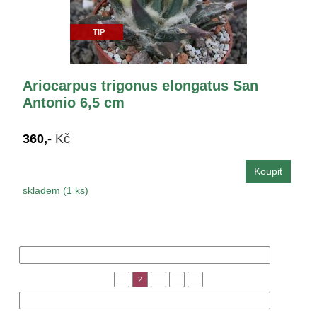
TIP
Ariocarpus trigonus elongatus San
Antonio 6,5 cm
360,-
Kč
skladem (1 ks)
« Předchozí
1
2
3
4
5
Následující »