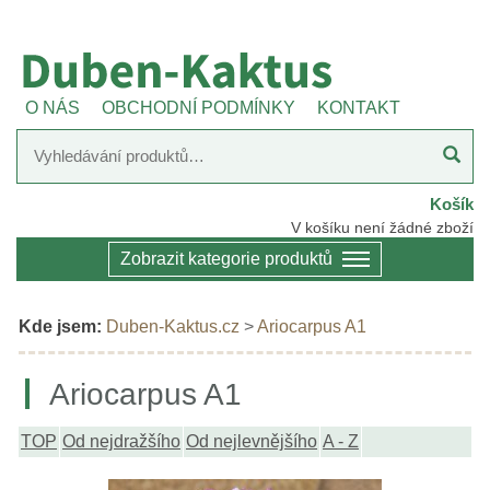
O NÁS
OBCHODNÍ PODMÍNKY
KONTAKT
Košík
V košíku není žádné zboží
Zobrazit kategorie produktů
Kde jsem:
Duben-Kaktus.cz
>
Ariocarpus A1
Ariocarpus A1
TOP
Od nejdražšího
Od nejlevnějšího
A - Z